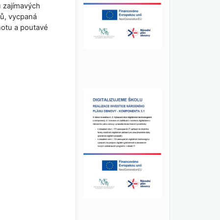
 zajímavých
vců, vycpaná
hotu a poutavé