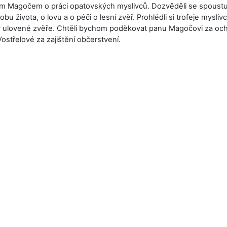
 Magočem o práci opatovských myslivců. Dozvěděli se spoustu
bu života, o lovu a o péči o lesní zvěř. Prohlédli si trofeje mysli
ny ulovené zvěře. Chtěli bychom poděkovat panu Magočovi za oc
Vostřelové za zajištění občerstvení.