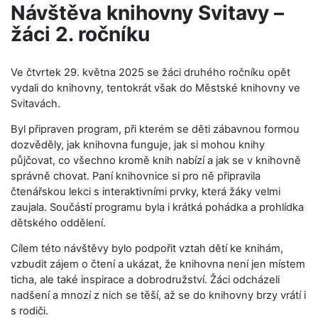
Návštěva knihovny Svitavy –
žáci 2. ročníku
Ve čtvrtek 29. května 2025 se žáci druhého ročníku opět
vydali do knihovny, tentokrát však do Městské knihovny ve
Svitavách.
Byl připraven program, při kterém se děti zábavnou formou
dozvěděly, jak knihovna funguje, jak si mohou knihy
půjčovat, co všechno kromě knih nabízí a jak se v knihovně
správně chovat. Paní knihovnice si pro ně připravila
čtenářskou lekci s interaktivními prvky, která žáky velmi
zaujala. Součástí programu byla i krátká pohádka a prohlídka
dětského oddělení.
Cílem této návštěvy bylo podpořit vztah dětí ke knihám,
vzbudit zájem o čtení a ukázat, že knihovna není jen místem
ticha, ale také inspirace a dobrodružství. Žáci odcházeli
nadšení a mnozí z nich se těší, až se do knihovny brzy vrátí i
s rodiči.