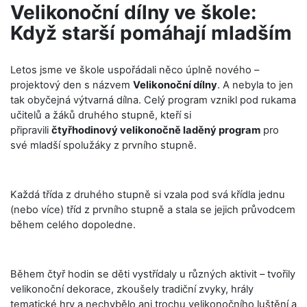
Velikonoční dílny ve škole:
Když starší pomáhají mladším
Letos jsme ve škole uspořádali něco úplně nového –
projektový den s názvem
Velikonoční dílny
. A nebyla to jen
tak obyčejná výtvarná dílna. Celý program vznikl pod rukama
učitelů a žáků druhého stupně, kteří si
připravili
čtyřhodinový velikonočně laděný program
pro
své mladší spolužáky z prvního stupně.
Každá třída z druhého stupně si vzala pod svá křídla jednu
(nebo více) tříd z prvního stupně a stala se jejich průvodcem
během celého dopoledne.
Během čtyř hodin se děti vystřídaly u různých aktivit – tvořily
velikonoční dekorace, zkoušely tradiční zvyky, hrály
tematické hry a nechybělo ani trochu velikonočního luštění a