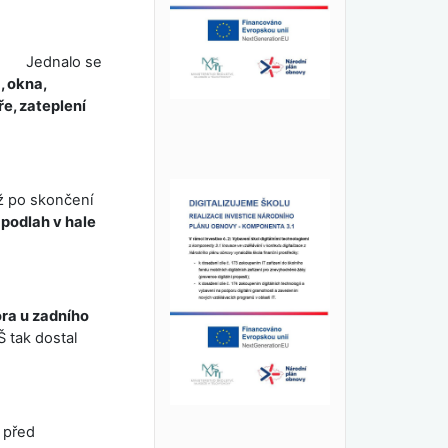
. Jednalo se
, okna,
ře, zateplení
ež po skončení
podlah v hale
ra u zadního
Š tak dostal
 před