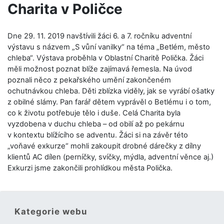
Charita v Poličce
Dne 29. 11. 2019 navštívili žáci 6. a 7. ročníku adventní
výstavu s názvem „S vůní vanilky“ na téma „Betlém, město
chleba“. Výstava proběhla v Oblastní Charitě Polička. Žáci
měli možnost poznat blíže zajímavá řemesla. Na úvod
poznali něco z pekařského umění zakončeném
ochutnávkou chleba. Děti zblízka viděly, jak se vyrábí ošatky
z obilné slámy. Pan farář dětem vyprávěl o Betlému i o tom,
co k životu potřebuje tělo i duše. Celá Charita byla
vyzdobena v duchu chleba – od obilí až po pekárnu
v kontextu blížícího se adventu. Žáci si na závěr této
„voňavé exkurze“ mohli zakoupit drobné dárečky z dílny
klientů AC dílen (perníčky, svíčky, mýdla, adventní věnce aj.)
Exkurzi jsme zakončili prohlídkou města Polička.
Kategorie webu