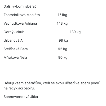
Další výborní sběrači
Zahradníková Markéta 151kg
Vachudková Adriana 148 kg
Černý Jakub. 139 kg
Urbanová A 98 kg
Stečínská Bára 92 kg
Mňuková Nela 90 kg
Děkuji všem sběračům, kteří se svou účastí ve sběru podílí
na recyklaci papíru.
Sonnewendová Jitka