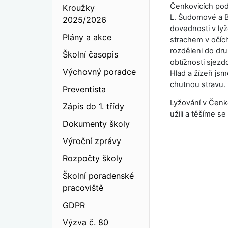
Čenkovicích pod
Kroužky
L. Šudomové a Bc
2025/2026
dovednosti v lyž
Plány a akce
strachem v očích
rozděleni do dr
Školní časopis
obtížnosti sjezd
Výchovný poradce
Hlad a žízeň jsm
chutnou stravu.
Preventista
Lyžování v Čenko
Zápis do 1. třídy
užili a těšíme se
Dokumenty školy
Výroční zprávy
Rozpočty školy
Školní poradenské
pracoviště
GDPR
Výzva č. 80