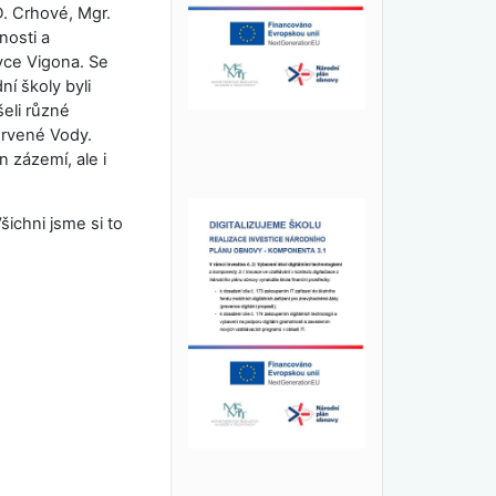
. Crhové, Mgr.
nosti a
ovce Vigona. Se
ní školy byli
eli různé
ervené Vody.
 zázemí, ale i
ichni jsme si to