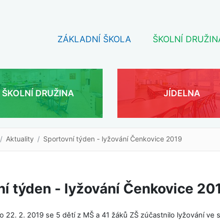
ZÁKLADNÍ ŠKOLA
ŠKOLNÍ DRUŽIN
ŠKOLNÍ DRUŽINA
JÍDELNA
Aktuality
Sportovní týden - lyžování Čenkovice 2019
í týden - lyžování Čenkovice 20
o 22. 2. 2019 se 5 dětí z MŠ a 41 žáků ZŠ zúčastnilo lyžování ve s