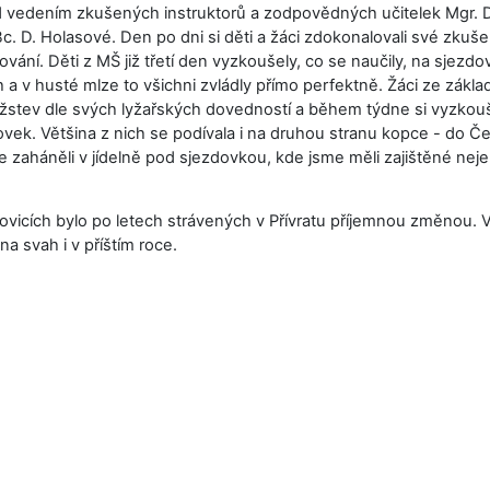
 vedením zkušených instruktorů a zodpovědných učitelek Mgr. D
. D. Holasové. Den po dni si děti a žáci zdokonalovali své zkuše
ování. Děti z MŠ již třetí den vyzkoušely, co se naučily, na sjezd
 a v husté mlze to všichni zvládly přímo perfektně. Žáci ze základ
užstev dle svých lyžařských dovedností a během týdne si vyzkouš
ovek. Většina z nich se podívala i na druhou stranu kopce - do Č
e zaháněli v jídelně pod sjezdovkou, kde jsme měli zajištěné nejen
vicích bylo po letech strávených v Přívratu příjemnou změnou. Vš
 na svah i v příštím roce.