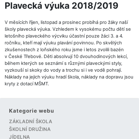
Plavecká výuka 2018/2019
V měsících říjen, listopad a prosinec probíhá pro žáky naší
školy plavecká výuka. Vzhledem k vysokému počtu dětí se
letošního plaveckého výcviku účastní pouze žáci 3. a 4.
ročníku, kteří mají výuku plavání povinnou. Po skvělých
zkušenostech z loňského roku jsme i letos zvolili bazén
v České Třebové. Děti absolvují 10 dvouhodinových lekcí,
během kterých se seznámí s různými plaveckými styly,
vyzkouší si skoky do vody a trochu si i ve vodě pohrají.
Náklady na jejich výuku hradí škola, náklady na dopravu jsou
kryty z dotací MŠMT.
Kategorie webu
ZÁKLADNÍ ŠKOLA
ŠKOLNÍ DRUŽINA
JÍDELNA