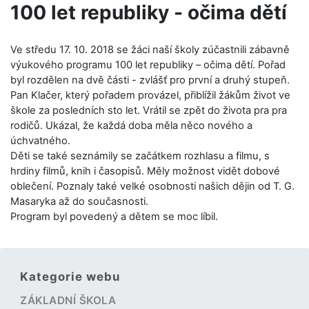
100 let republiky - očima dětí
Ve středu 17. 10. 2018 se žáci naší školy zúčastnili zábavně
výukového programu 100 let republiky – očima dětí. Pořad
byl rozdělen na dvě části - zvlášť pro první a druhý stupeň.
Pan Klačer, který pořadem provázel, přiblížil žákům život ve
škole za posledních sto let. Vrátil se zpět do života pra pra
rodičů. Ukázal, že každá doba měla něco nového a
úchvatného.
Děti se také seznámily se začátkem rozhlasu a filmu, s
hrdiny filmů, knih i časopisů. Měly možnost vidět dobové
oblečení. Poznaly také velké osobnosti našich dějin od T. G.
Masaryka až do současnosti.
Program byl povedený a dětem se moc líbil.
Kategorie webu
ZÁKLADNÍ ŠKOLA