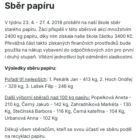
Sběr papíru
V týdnu 23. 4. - 27. 4. 2018 proběhl na naší škole sběr
starého papíru. Žáci přispěli v této sběrové akci množstvím
2400 kg papíru, díky nim získala naše škola částku 3400 Kč.
Převážná část takto získaných finančních prostředků bude
použita na nákup vybavení do odpočinkových zón pro první
i druhý stupeň. Vítězní jednotlivci byli odměněni sladkostmi.
Výsledky sběru papíru:
Pořadí tří nejlepších
: 1. Pekárik Jan - 413 kg, 2. Hoch Ondřej
- 329 kg, 3. Lašek Filip - 246 kg
Další výborní sběrači nad 100 kg papíru:
Popelková Aneta -
210 kg, Černý Jakub - 142 kg, Zahradníková Markéta - 130
Kg, Stečínská Barbora - 116 Kg, Černá kateřina - 104 Kg,
Urbanová Anna - 102 Kg
Děkuji všem sběračům, kteří se svou účastí ve sběru podílí
na recyklaci papíru.