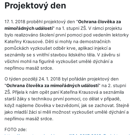
Projektový den
17. 1. 2018 proběhl projektový den "
Ochrana člověka za
mimořádných událostí
" na 1. stupni ZŠ. V rámci projektu
bylo realizováno školení první pomoci pod vedením lektorky
Kateřiny Krausové. Děti si mohly na demostračních
pomůckách vyzkoušet odběr krve, aplikaci injekcí a
seznámily se s vnitřní stavbou lidského těla. V závěru si
všichni mohli na figuríně vyzkoušet umělé dýchání a
nepřímou masáž srdce.
O týden později 24. 1. 2018 byl pořádán projektový den
"
Ochrana člověka za mimořádných událostí
" na 2. stupni
ZŠ. Přijela k nám opět paní Kateřina Krausová a seznámila
starší žáky s technikou první pomoci, co dělat v případě,
když najdeme člověka v bezvědomí, jak se zachovat. Stejně
jako mladší žáci si měli možnost vyzkoušet umělé dýchání a
nepřímou masáž srdce.
FOTO zde: