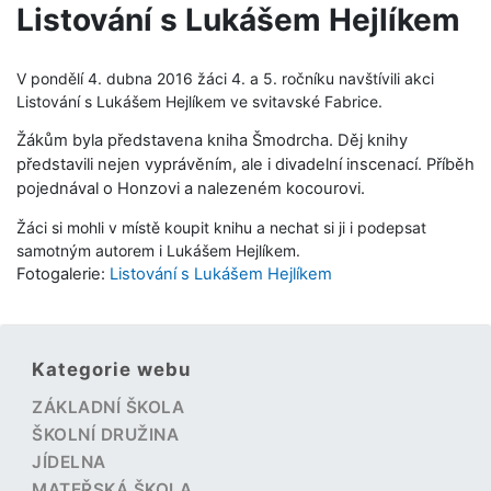
Listování s Lukášem Hejlíkem
V pondělí 4. dubna 2016 žáci 4. a 5. ročníku navštívili akci
Listování s Lukášem Hejlíkem ve svitavské Fabrice.
Žákům byla představena kniha Šmodrcha. Děj knihy
představili nejen vyprávěním, ale i divadelní inscenací. Příběh
pojednával o Honzovi a nalezeném kocourovi.
Žáci si mohli v místě koupit knihu a nechat si ji i podepsat
samotným autorem i Lukášem Hejlíkem.
Fotogalerie:
Listování s Lukášem Hejlíkem
Kategorie webu
ZÁKLADNÍ ŠKOLA
ŠKOLNÍ DRUŽINA
JÍDELNA
MATEŘSKÁ ŠKOLA