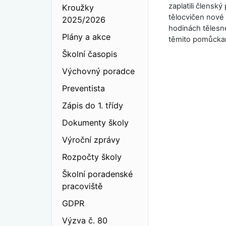
zaplatili člensk
Kroužky
tělocvičen nové 
2025/2026
hodinách tělesné
Plány a akce
těmito pomůcka
Školní časopis
Výchovný poradce
Preventista
Zápis do 1. třídy
Dokumenty školy
Výroční zprávy
Rozpočty školy
Školní poradenské
pracoviště
GDPR
Výzva č. 80