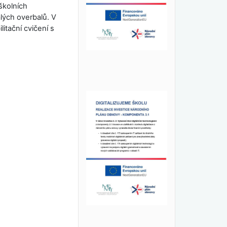
školních
lých overbalů. V
itační cvičení s