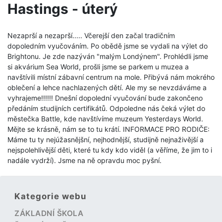
Hastings - úterý
Nezaprší a nezaprší..... Včerejší den začal tradičním
dopoledním vyučováním. Po obědě jsme se vydali na výlet do
Brightonu. Je zde nazýván "malým Londýnem". Prohlédli jsme
si akvárium Sea World, prošli jsme se parkem u muzea a
navštívili místní zábavní centrum na mole. Přibývá nám mokrého
oblečení a lehce nachlazených dětí. Ale my se nevzdáváme a
vyhrajeme!!!!!! Dnešní dopolední vyučování bude zakončeno
předáním studijních certifikátů. Odpoledne nás čeká výlet do
městečka Battle, kde navštívíme muzeum Yesterdays World.
Mějte se krásně, nám se to tu krátí. INFORMACE PRO RODIČE:
Máme tu ty nejúžasnějšní, nejhodnější, studijně nejnaživější a
nejspolehlivější děti, které tu kdy kdo viděl (a věříme, že jim to i
nadále vydrží). Jsme na ně opravdu moc pyšní.
Kategorie webu
ZÁKLADNÍ ŠKOLA