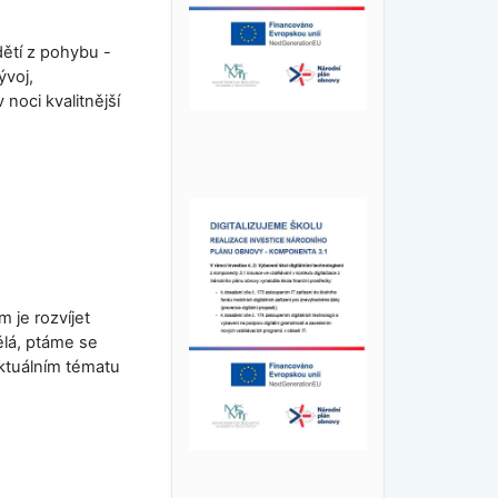
dětí z pohybu -
ývoj,
noci kvalitnější
 je rozvíjet
ělá, ptáme se
aktuálním tématu