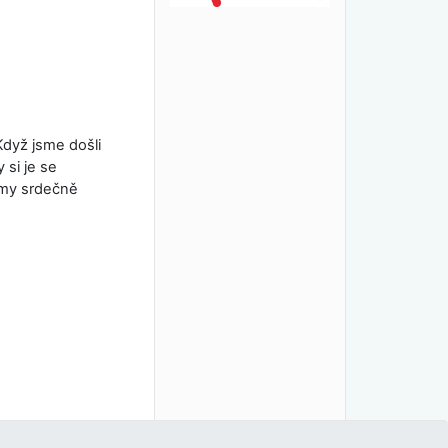
Když jsme došli
 si je se
army srdečně