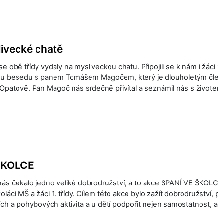
ivecké chatě
se obě třídy vydaly na mysliveckou chatu. Připojili se k nám i žáci 1
u besedu s panem Tomášem Magočem, který je dlouholetým č
patově. Pan Magoč nás srdečně přivítal a seznámil nás s živote
ŠKOLCE
nás čekalo jedno veliké dobrodružství, a to akce SPANÍ VE ŠKOLC
oláci MŠ a žáci 1. třídy. Cílem této akce bylo zažít dobrodružství, 
ch a pohybových aktivita a u dětí podpořit nejen samostatnost, a