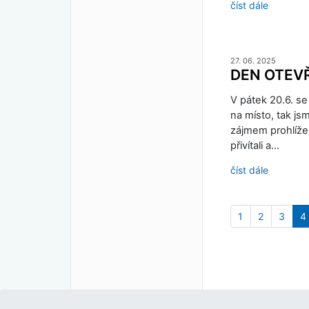
číst dále
27. 06. 2025
DEN OTEV
V pátek 20.6. se
na místo, tak js
zájmem prohlížel
přivítali a…
číst dále
1
2
3
4