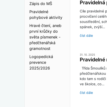
Pravidelná 
Zápis do MŠ
Cíle pravidelné 
Pravidelné
procvičení celéh
pohybové aktivity
soustředění, sch
Hravé čtení, aneb
spánek, zvýší…
první krůčky do
číst dále
světa písmenek -
předčtenářská
gramotnost
31. 10. 2025
Logopedická
Pravidelné 
prevence
2025/2026
Třída Šmoulíků n
předčtenářskou 
kdo tam s rodiči
ve školce, co…
číst dále