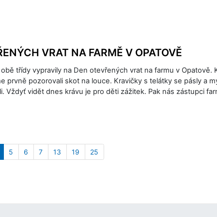
ŘENÝCH VRAT NA FARMĚ V OPATOVĚ
 obě třídy vypravily na Den otevřených vrat na farmu v Opatově. 
me prvně pozorovali skot na louce. Kravičky s telátky se pásly a my
i. Vždyť vidět dnes krávu je pro děti zážitek. Pak nás zástupci f
5
6
7
13
19
25