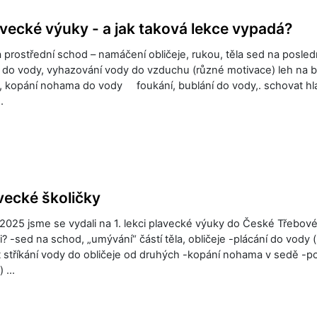
avecké výuky - a jak taková lekce vypadá?
 prostřední schod – namáčení obličeje, rukou, těla sed na posled
í do vody, vyhazování vody do vzduchu (různé motivace) leh na b
, kopání nohama do vody foukání, bublání do vody,. schovat hl
…
avecké školičky
 2025 jsme se vydali na 1. lekci plavecké výuky do České Třebové
kci? -sed na schod, „umývání“ částí těla, obličeje -plácání do vody 
 stříkání vody do obličeje od druhých -kopání nohama v sedě -po
k) …