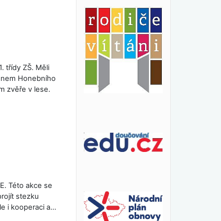
. třídy ZŠ. Měli
lenem Honebního
m zvěře v lese.
E. Této akce se
projít stezku
le i kooperaci a…