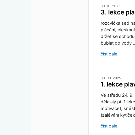
09. 10. 2025
3. lekce pl
rozcvička sed na
plácání, pleskán
držet se schodu
bublat do vody 
číst dále
30. 09. 2025
1. lekce pl
Ve středu 24. 9.
dělalaly při 1.le
motivace), snést
(zalévání kytiče
číst dále