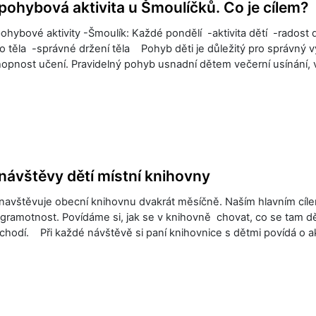
pohybová aktivita u Šmoulíčků. Co je cílem?
pohybové aktivity -Šmoulík: Každé pondělí -aktivita dětí -radost 
o těla -správné držení těla Pohyb děti je důležitý pro správný v
opnost učení. Pravidelný pohyb usnadní dětem večerní usínání, v 
návštěvy dětí místní knihovny
avštěvuje obecní knihovnu dvakrát měsíčně. Naším hlavním cílem
gramotnost. Povídáme si, jak se v knihovně chovat, co se tam d
 chodí. Při každé návštěvě si paní knihovnice s dětmi povídá o 