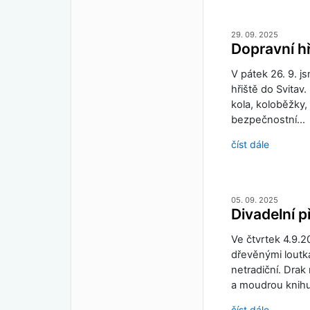
29. 09. 2025
Dopravní hř
V pátek 26. 9. j
hřiště do Svitav.
kola, koloběžky
bezpečnostní…
číst dále
05. 09. 2025
Divadelní 
Ve čtvrtek 4.9.2
dřevěnými loutka
netradiční. Drak
a moudrou knih
číst dále