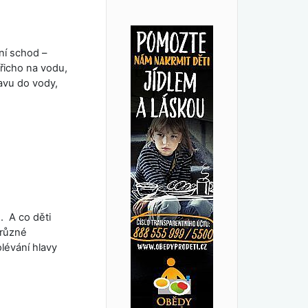
ní schod –
řicho na vodu,
avu do vody,
. A co děti
(různé
lévání hlavy