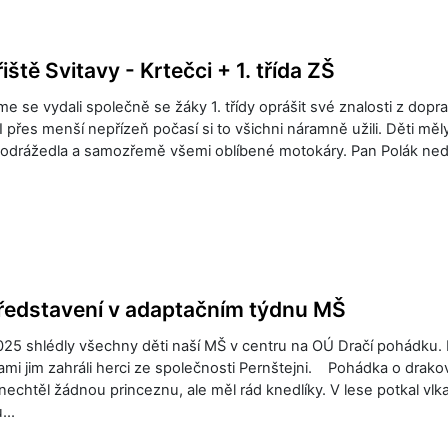
iště Svitavy - Krtečci + 1. třída ZŠ
sme se vydali společně se žáky 1. třídy oprášit své znalosti z dopr
 I přes menší nepřízeň počasí si to všichni náramně užili. Děti měly
, odrážedla a samozřemě všemi oblíbené motokáry. Pan Polák ned
představení v adaptačním týdnu MŠ
025 shlédly všechny děti naší MŠ v centru na OÚ Dračí pohádku. 
mi jim zahráli herci ze společnosti Pernštejni. Pohádka o drakov
 nechtěl žádnou princeznu, ale měl rád knedlíky. V lese potkal vlka
u…