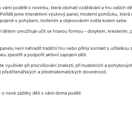
 vámi podělili o novinku, která obohatí vzdělávání a hru vašich dět
Pořídili jsme interaktivní výukový panel, moderní pomůcku, která
pojené s pohybem, tvořením a objevováním světa kolem sebe.
nel dětem umožňuje učit se hravou formou – dotykem, kreslením,
panelu není nahradit tradiční hru nebo přímý kontakt s učitelkou 
u zpestřit a podpořit aktivní zapojení dětí.
de využíván při procvičování znalostí, při hudebních a pohybových 
ji předčtenářských a předmatematických dovedností.
 o nové zážitky děti s vámi doma podělí.