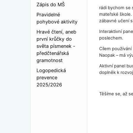
Zápis do MŠ
rádi bychom se s
Pravidelné
mateřské škole. 
zábavné učení s
pohybové aktivity
Hravé čtení, aneb
Interaktivní pa
poslechem.
první krůčky do
světa písmenek -
Cílem používání 
předčtenářská
Naopak – má výuk
gramotnost
Aktivní panel bu
Logopedická
doplněk k rozvo
prevence
2025/2026
Těšíme se, až se