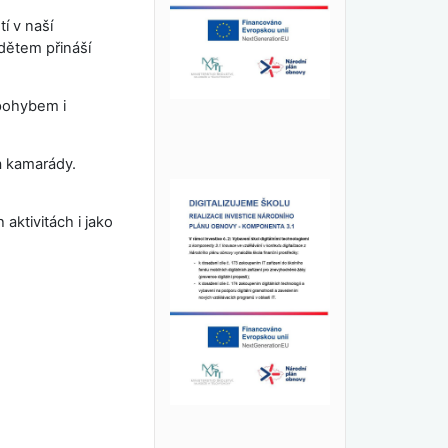
í v naší
 dětem přináší
 pohybem i
a kamarády.
aktivitách i jako