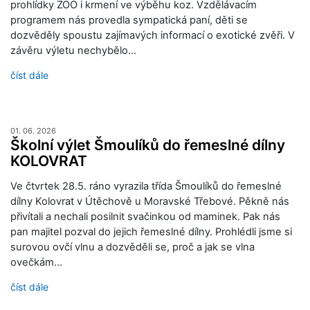
prohlídky ZOO i krmení ve výběhu koz. Vzdělávacím
programem nás provedla sympatická paní, děti se
dozvěděly spoustu zajímavých informací o exotické zvěři. V
závěru výletu nechybělo…
číst dále
01. 06. 2026
Školní výlet Šmoulíků do řemeslné dílny
KOLOVRAT
Ve čtvrtek 28.5. ráno vyrazila třída Šmoulíků do řemeslné
dílny Kolovrat v Útěchově u Moravské Třebové. Pěkně nás
přivítali a nechali posilnit svačinkou od maminek. Pak nás
pan majitel pozval do jejich řemeslné dílny. Prohlédli jsme si
surovou ovčí vlnu a dozvěděli se, proč a jak se vlna
ovečkám…
číst dále