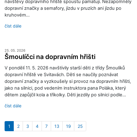
návštěvy dopravního hřiště spoustu pamatují. Nezapomněly
dopravní značky a semafory, jízdu v pruzích ani jízdu po
kruhovém…
číst dále
25. 05. 2026
Šmoulíčci na dopravním hřišti
V pondělí 11. 5. 2026 navštívily starší děti z třídy Šmoulíků
dopravní hřiště ve Svitavách. Děti se naučily poznávat
dopravní značky a vyzkoušely si provoz na dopravním hřišti,
jako na silnici, pod vedením instruktora pana Poláka, který
dětem zapůjčil kola a tříkolky. Děti jezdily po silnici podle…
číst dále
1
2
3
4
7
13
19
25