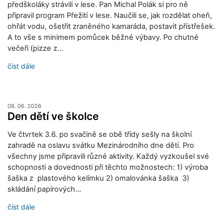
předškoláky strávili v lese. Pan Michal Polák si pro ně
připravil program Přežití v lese. Naučili se, jak rozdělat oheň,
ohřát vodu, ošetřit zraněného kamaráda, postavit přístřešek.
A to vše s minimem pomůcek běžné výbavy. Po chutné
večeři (pizze z…
číst dále
08. 06. 2026
Den dětí ve školce
Ve čtvrtek 3.6. po svačině se obě třídy sešly na školní
zahradě na oslavu svátku Mezinárodního dne dětí. Pro
všechny jsme připravili různé aktivity. Každý vyzkoušel své
schopnosti a dovednosti při těchto možnostech: 1) výroba
šaška z plastového kelímku 2) omalovánka šaška 3)
skládání papírových…
číst dále