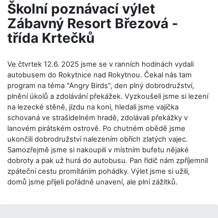
Školní poznávací výlet
Zábavný Resort Březová -
třída Krtečků
Ve čtvrtek 12.6. 2025 jsme se v ranních hodinách vydali
autobusem do Rokytnice nad Rokytnou. Čekal nás tam
program na téma "Angry Birds", den plný dobrodružství,
plnění úkolů a zdolávání překážek. Vyzkoušeli jsme si lezení
na lezecké stěně, jízdu na koni, hledali jsme vajíčka
schovaná ve strašidelném hradě, zdolávali překážky v
lanovém pirátském ostrově. Po chutném obědě jsme
ukončili dobrodružství nalezením obřích zlatých vajec.
Samozřejmě jsme si nakoupili v místním bufetu nějaké
dobroty a pak už hurá do autobusu. Pan řidič nám zpříjemnil
zpáteční cestu promítáním pohádky. Výlet jsme si užili,
domů jsme přijeli pořádně unavení, ale plní zážitků.