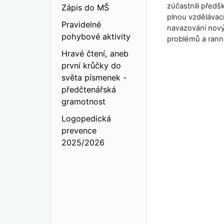
zúčastnili předšk
Zápis do MŠ
plnou vzdělávací
Pravidelné
navazování novýc
pohybové aktivity
problémů a ranní
Hravé čtení, aneb
první krůčky do
světa písmenek -
předčtenářská
gramotnost
Logopedická
prevence
2025/2026