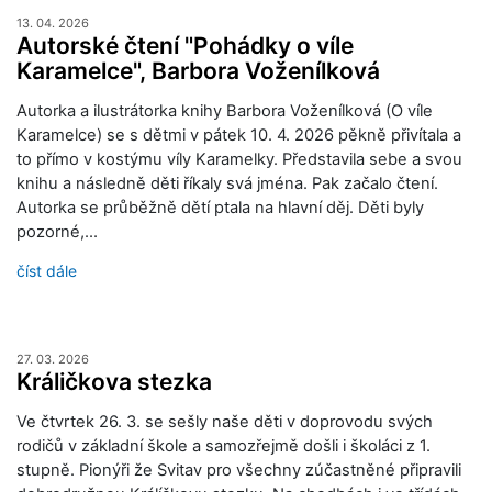
13. 04. 2026
Autorské čtení "Pohádky o víle
Karamelce", Barbora Voženílková
Autorka a ilustrátorka knihy Barbora Voženílková (O víle
Karamelce) se s dětmi v pátek 10. 4. 2026 pěkně přivítala a
to přímo v kostýmu víly Karamelky. Představila sebe a svou
knihu a následně děti říkaly svá jména. Pak začalo čtení.
Autorka se průběžně dětí ptala na hlavní děj. Děti byly
pozorné,…
číst dále
27. 03. 2026
Králičkova stezka
Ve čtvrtek 26. 3. se sešly naše děti v doprovodu svých
rodičů v základní škole a samozřejmě došli i školáci z 1.
stupně. Pionýři že Svitav pro všechny zúčastněné připravili