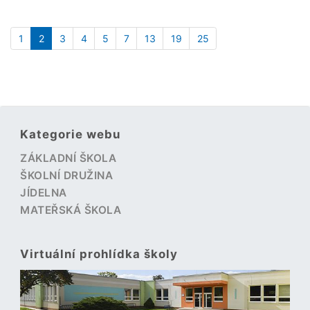
1
2
3
4
5
7
13
19
25
Kategorie webu
ZÁKLADNÍ ŠKOLA
ŠKOLNÍ DRUŽINA
JÍDELNA
MATEŘSKÁ ŠKOLA
Virtuální prohlídka školy