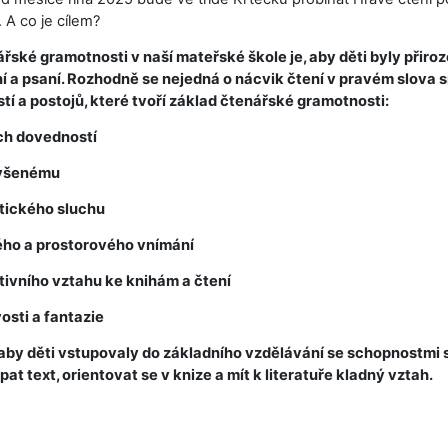
 A co je cílem?
řské gramotnosti v naší mateřské škole je, aby děti byly přiro
ní a psaní. Rozhodně se nejedná o nácvik čtení v pravém slova s
tí a postojů, které tvoří základ čtenářské gramotnosti:
ch dovedností
lyšenému
tického sluchu
ého a prostorového vnímání
itivního vztahu ke knihám a čtení
osti a fantazie
by děti vstupovaly do základního vzdělávání se schopnostmi s
at text, orientovat se v knize a mít k literatuře kladný vztah.