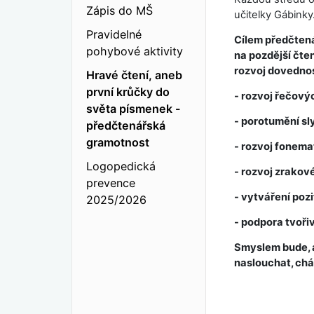
Zápis do MŠ
učitelky Gábinky.
Pravidelné
Cílem předčtená
pohybové aktivity
na pozdější čte
rozvoj dovednos
Hravé čtení, aneb
první krůčky do
- rozvoj řečový
světa písmenek -
- porotumění s
předčtenářská
gramotnost
- rozvoj fonema
Logopedická
- rozvoj zrakov
prevence
- vytváření poz
2025/2026
- podpora tvořiv
Smyslem bude, a
naslouchat, cháp