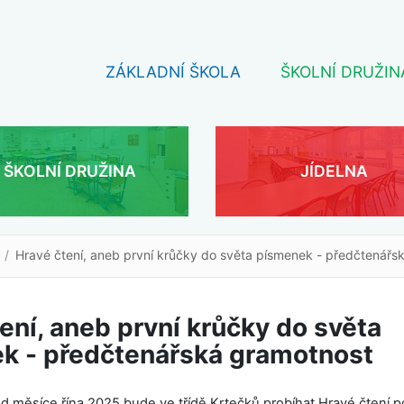
ZÁKLADNÍ ŠKOLA
ŠKOLNÍ DRUŽIN
ŠKOLNÍ DRUŽINA
JÍDELNA
Hravé čtení, aneb první krůčky do světa písmenek - předčtenářs
ení, aneb první krůčky do světa
k - předčtenářská gramotnost
d měsíce řína 2025 bude ve třídě Krtečků probíhat Hravé čtení 