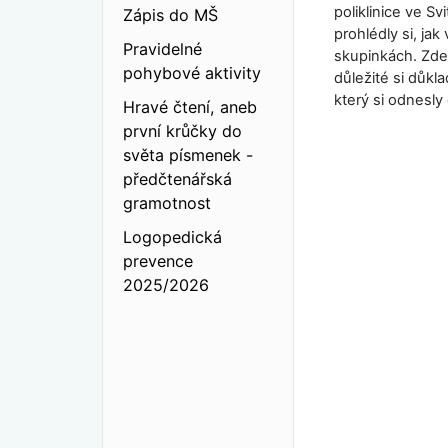
poliklinice ve S
Zápis do MŠ
prohlédly si, jak
Pravidelné
skupinkách. Zde d
pohybové aktivity
důležité si důkl
který si odnesl
Hravé čtení, aneb
první krůčky do
světa písmenek -
předčtenářská
gramotnost
Logopedická
prevence
2025/2026