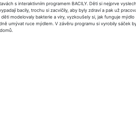
vitavách s interaktivním programem BACILY. Děti si nejprve vyslech
 vypadají bacily, trochu si zacvičily, aby byly zdraví a pak už pracov
ěti modelovaly bakterie a viry, vyzkoušely si, jak funguje mýdlo a
adně umývat ruce mýdlem. V závěru programu si vyrobily sáček by
y domů.