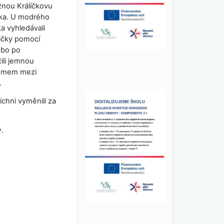
užnou Králíčkovu
átka. U modrého
ka vyhledávali
bičky pomocí
ebo po
ili jemnou
alomem mezi
.
ichni vyměnili za
v.