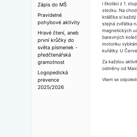
i školáci z 1. s
Zápis do MŠ
stezku. Na chodb
Pravidelné
králíčka si každý
pohybové aktivity
stejná zvířátka 
magnetických udi
Hravé čtení, aneb
barevných kolečk
první krůčky do
motoriku vybírán
světa písmenek -
kuřátky. U Červe
předčtenářská
gramotnost
Za každou aktivi
odměny od Maxi 
Logopedická
prevence
Všem se odpoledne
2025/2026