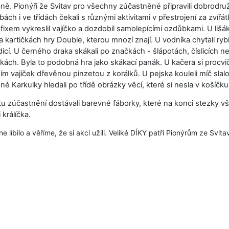
tupně. Pionýři že Svitav pro všechny zúčastněné připravili dobrodr
ách i ve třídách čekali s různými aktivitami v přestrojení za zvíř
 fixem vykreslil vajíčko a dozdobil samolepícími ozdůbkami. U lišá
na kartičkách hry Double, kterou mnozí znají. U vodníka chytali ry
cí. U černého draka skákali po značkách - šlápotách, číslicích n
ách. Byla to podobná hra jako skákací panák. U kačera si procvič
ím vajíček dřevěnou pinzetou z korálků. U pejska kouleli míč sl
né Karkulky hledali po třídě obrázky věcí, které si nesla v košíčku
tu zúčastnění dostávali barevné fáborky, které na konci stezky vš
králíčka.
 líbilo a věříme, že si akci užili. Veliké DÍKY patří Pionýrům ze Svita