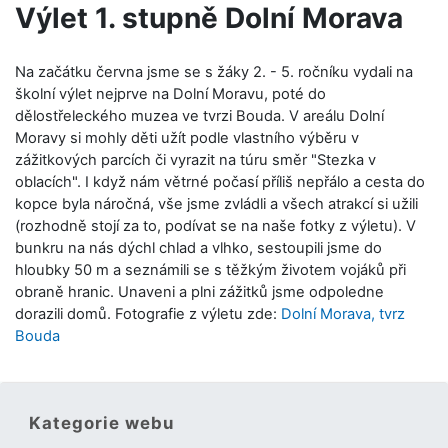
Výlet 1. stupně Dolní Morava
Na začátku června jsme se s žáky 2. - 5. ročníku vydali na
školní výlet nejprve na Dolní Moravu, poté do
dělostřeleckého muzea ve tvrzi Bouda. V areálu Dolní
Moravy si mohly děti užít podle vlastního výběru v
zážitkových parcích či vyrazit na túru směr "Stezka v
oblacích". I když nám větrné počasí příliš nepřálo a cesta do
kopce byla náročná, vše jsme zvládli a všech atrakcí si užili
(rozhodně stojí za to, podívat se na naše fotky z výletu). V
bunkru na nás dýchl chlad a vlhko, sestoupili jsme do
hloubky 50 m a seznámili se s těžkým životem vojáků při
obraně hranic. Unaveni a plni zážitků jsme odpoledne
dorazili domů. Fotografie z výletu zde:
Dolní Morava, tvrz
Bouda
Kategorie webu