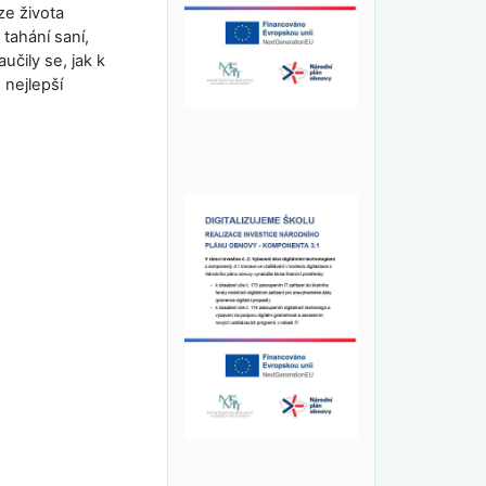
ze života
tahání saní,
učily se, jak k
 nejlepší