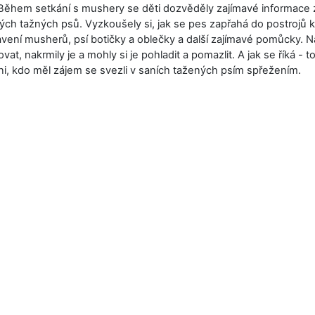
 Během setkání s mushery se děti dozvěděly zajímavé informace 
h tažných psů. Vyzkoušely si, jak se pes zapřahá do postrojů k 
avení musherů, psí botičky a oblečky a další zajímavé pomůcky. Na
at, nakrmily je a mohly si je pohladit a pomazlit. A jak se říká - to
i, kdo měl zájem se svezli v saních tažených psím spřežením.