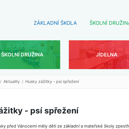
ZÁKLADNÍ ŠKOLA
ŠKOLNÍ DRUŽIN
ŠKOLNÍ DRUŽINA
JÍDELNA
Aktuality
Husky zážitky - psí spřežení
žitky - psí spřežení
uky před Vánocemi měly děti ze základní a mateřské školy zpest