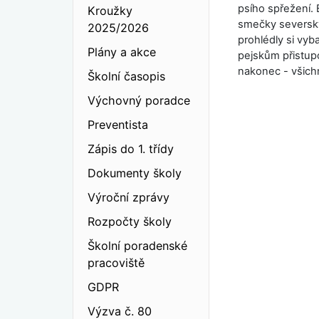
psího spřežení.
Kroužky
smečky severskýc
2025/2026
prohlédly si vyb
Plány a akce
pejskům přistupov
nakonec - všichn
Školní časopis
Výchovný poradce
Preventista
Zápis do 1. třídy
Dokumenty školy
Výroční zprávy
Rozpočty školy
Školní poradenské
pracoviště
GDPR
Výzva č. 80