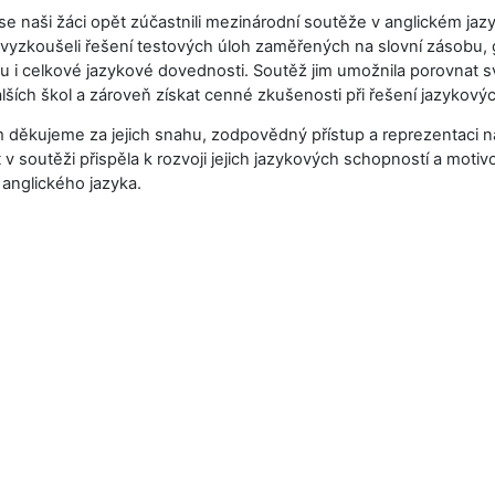
se naši žáci opět zúčastnili mezinárodní soutěže v anglickém jazy
yzkoušeli řešení testových úloh zaměřených na slovní zásobu, 
 i celkové jazykové dovednosti. Soutěž jim umožnila porovnat sv
alších škol a zároveň získat cenné zkušenosti při řešení jazykový
 děkujeme za jejich snahu, zodpovědný přístup a reprezentaci na
 v soutěži přispěla k rozvoji jejich jazykových schopností a motivo
 anglického jazyka.