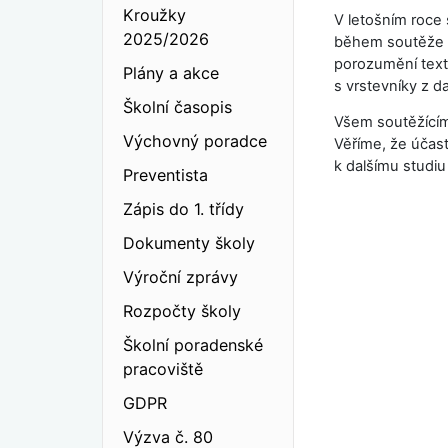
Kroužky
V letošním roce 
2025/2026
během soutěže v
porozumění textu
Plány a akce
s vrstevníky z d
Školní časopis
Všem soutěžícím
Výchovný poradce
Věříme, že účast
k dalšímu studiu
Preventista
Zápis do 1. třídy
Dokumenty školy
Výroční zprávy
Rozpočty školy
Školní poradenské
pracoviště
GDPR
Výzva č. 80