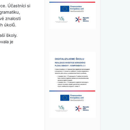
ce. Účastníci si
gramatiku,
é znalosti
ch úkolů.
ší školy.
vala je