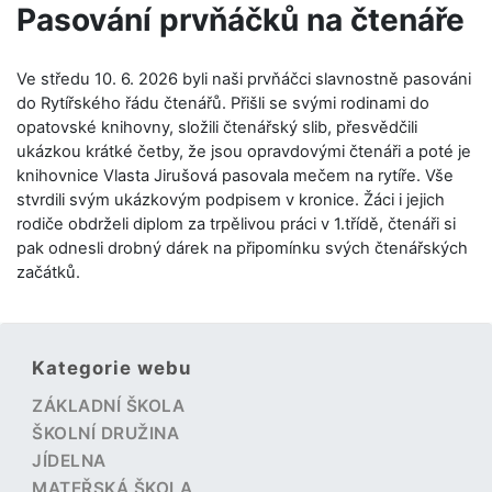
Pasování prvňáčků na čtenáře
Ve středu 10. 6. 2026 byli naši prvňáčci slavnostně pasováni
do Rytířského řádu čtenářů. Přišli se svými rodinami do
opatovské knihovny, složili čtenářský slib, přesvědčili
ukázkou krátké četby, že jsou opravdovými čtenáři a poté je
knihovnice Vlasta Jirušová pasovala mečem na rytíře. Vše
stvrdili svým ukázkovým podpisem v kronice. Žáci i jejich
rodiče obdrželi diplom za trpělivou práci v 1.třídě, čtenáři si
pak odnesli drobný dárek na připomínku svých čtenářských
začátků.
Kategorie webu
ZÁKLADNÍ ŠKOLA
ŠKOLNÍ DRUŽINA
JÍDELNA
MATEŘSKÁ ŠKOLA