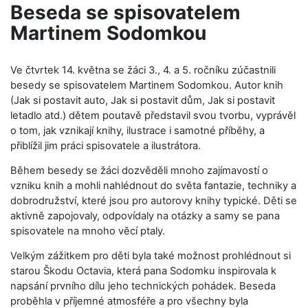
Beseda se spisovatelem
Martinem Sodomkou
Ve čtvrtek 14. května se žáci 3., 4. a 5. ročníku zúčastnili
besedy se spisovatelem
Martinem Sodomkou
. Autor knih
(Jak si postavit auto, Jak si postavit dům, Jak si postavit
letadlo atd.) dětem poutavě představil svou tvorbu, vyprávěl
o tom, jak vznikají knihy, ilustrace i samotné příběhy, a
přiblížil jim práci spisovatele a ilustrátora.
Během besedy se žáci dozvěděli mnoho zajímavostí o
vzniku knih a mohli nahlédnout do světa fantazie, techniky a
dobrodružství, které jsou pro autorovy knihy typické. Děti se
aktivně zapojovaly, odpovídaly na otázky a samy se pana
spisovatele na mnoho věcí ptaly.
Velkým zážitkem pro děti byla také možnost prohlédnout si
starou Škodu Octavia, která pana Sodomku inspirovala k
napsání prvního dílu jeho technických pohádek. Beseda
proběhla v příjemné atmosféře a pro všechny byla