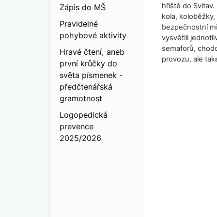
hřiště do Svitav.
Zápis do MŠ
kola, koloběžky
Pravidelné
bezpečnostní mi
pohybové aktivity
vysvětlil jednotl
semaforů, chodci 
Hravé čtení, aneb
provozu, ale tak
první krůčky do
světa písmenek -
předčtenářská
gramotnost
Logopedická
prevence
2025/2026