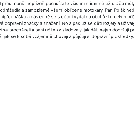
 I přes menší nepřízeň počasí si to všichni náramně užili. Děti měly
, odrážedla a samozřemě všemi oblíbené motokáry. Pan Polák ned
nipřednášku a následně se s dětmi vydal na obchůzku celým hř
ivé dopravní značky a značení. No a pak už se děti rozjely a užívaly 
se procházeli a paní učitelky sledovaly, jak děti nejen dodržují pr
é, jak se k sobě vzájemně chovají a půjčují si dopravní prostředk