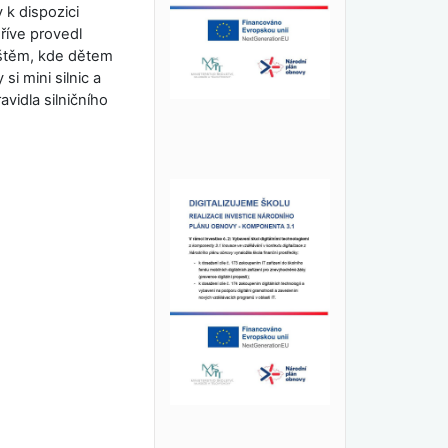
 k dispozici
říve provedl
ištěm, kde dětem
si mini silnic a
avidla silničního
y.