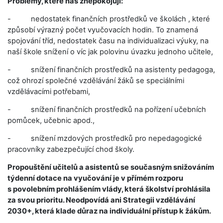
Problémy, které nás znepokojují:
-
nedostatek finančních prostředků ve školách , které
způsobí výrazný počet vyučovacích hodin. To znamená
spojování tříd, nedostatek času na individualizaci výuky, na
naší škole snížení o víc jak polovinu úvazku jednoho učitele,
-
snížení finančních prostředků na asistenty pedagoga,
což ohrozí společné vzdělávání žáků se speciálními
vzdělávacími potřebami,
-
snížení finančních prostředků na pořízení učebních
pomůcek, učebnic apod.,
-
snížení mzdových prostředků pro nepedagogické
pracovníky zabezpečující chod školy.
Propouštění učitelů a asistentů se současným snižováním
týdenní dotace na vyučování je v přímém rozporu
s povolebním prohlášením vlády, která školství prohlásila
za svou prioritu. Neodpovídá ani Strategii vzdělávání
2030+, která klade důraz na individuální přístup k žákům.