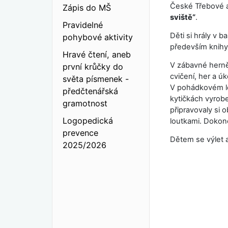
České Třebové 
Zápis do MŠ
sviště“
.
Pravidelné
Děti si hrály v 
pohybové aktivity
především knihy 
Hravé čtení, aneb
V zábavné herně
první krůčky do
cvičení, her a ú
světa písmenek -
V pohádkovém le
předčtenářská
kytičkách vyrobe
gramotnost
připravovaly si
Logopedická
loutkami. Dokonc
prevence
Dětem se výlet a
2025/2026