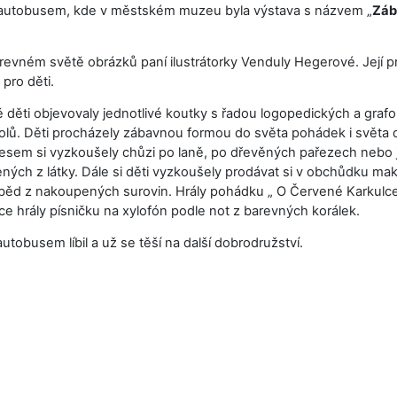
autobusem, kde v městském muzeu byla výstava s názvem „
Záb
barevném světě obrázků paní ilustrátorky Venduly Hegerové. Její p
pro děti.
 děti objevovaly jednotlivé koutky s řadou logopedických a graf
kolů. Děti procházely zábavnou formou do světa pohádek i světa 
sem si vyzkoušely chůzi po laně, po dřevěných pařezech nebo
ných z látky. Dále si děti vyzkoušely prodávat si v obchůdku mak
 oběd z nakoupených surovin. Hrály pohádku „ O Červené Karkulc
e hrály písničku na xylofón podle not z barevných korálek.
utobusem líbil a už se těší na další dobrodružství.