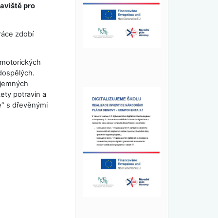
aviště pro
ráce zdobí
omotorických
dospělých.
 jemných
ety potravin a
e“ s dřevěnými