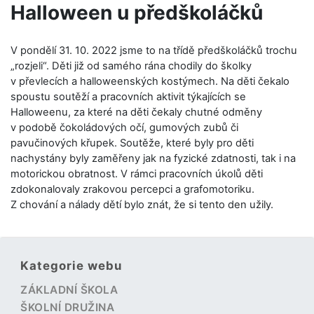
Halloween u předškoláčků
V pondělí 31. 10. 2022 jsme to na třídě předškoláčků trochu
„rozjeli“. Děti již od samého rána chodily do školky
v převlecích a halloweenských kostýmech. Na děti čekalo
spoustu soutěží a pracovních aktivit týkajících se
Halloweenu, za které na děti čekaly chutné odměny
v podobě čokoládových očí, gumových zubů či
pavučinových křupek. Soutěže, které byly pro děti
nachystány byly zaměřeny jak na fyzické zdatnosti, tak i na
motorickou obratnost. V rámci pracovních úkolů děti
zdokonalovaly zrakovou percepci a grafomotoriku.
Z chování a nálady dětí bylo znát, že si tento den užily.
Kategorie webu
ZÁKLADNÍ ŠKOLA
ŠKOLNÍ DRUŽINA