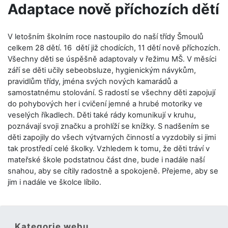
Adaptace nově příchozích dětí
V letošním školním roce nastoupilo do naší třídy Šmoulů
celkem 28 dětí. 16 dětí již chodících, 11 dětí nově příchozích.
Všechny děti se úspěšně adaptovaly v řežimu MŠ. V měsíci
září se děti učily sebeobsluze, hygienickým návykům,
pravidlům třídy, jména svých nových kamarádů a
samostatnému stolování. S radostí se všechny děti zapojují
do pohybových her i cvičení jemné a hrubé motoriky ve
veselých říkadlech. Děti také rády komunikují v kruhu,
poznávají svoji značku a prohlíží se knížky. S nadšením se
děti zapojily do všech výtvarných činností a vyzdobily si jimi
tak prostředí celé školky. Vzhledem k tomu, že děti tráví v
mateřské škole podstatnou část dne, bude i nadále naší
snahou, aby se cítily radostně a spokojeně. Přejeme, aby se
jim i nadále ve školce líbilo.
Kategorie webu