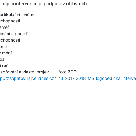
 náplní intervence je podpora v oblastech:
rtikulační cvičení
schopnosti
aměť
ímání a paměť
chopnosti
tění
nímání
oba
 řeči
adřování a vlastní projev ...... foto ZDE:
tp://zsopatov.rajce.idnes.cz/173_2017_2018_MS_logopedicka_interv