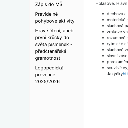
Holasové. Hlavní
Zápis do MŠ
Pravidelné
dechová a a
motorické 
pohybové aktivity
sluchová p
Hravé čtení, aneb
zrakové vn
první krůčky do
rozumové s
rytmické cí
světa písmenek -
sluchové v
předčtenářská
slovní zás
gramotnost
porozumění
Logopedická
souvislé vyj
Jazýčky
ht
prevence
2025/2026